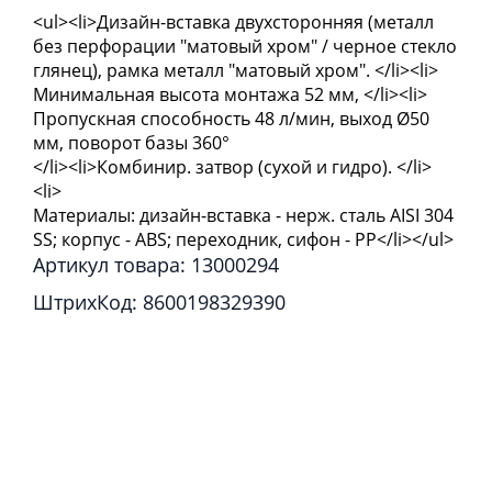
<ul><li>Дизайн-вставка двухсторонняя (металл
без перфорации "матовый хром" / черное стекло
глянец), рамка металл "матовый хром". </li><li>
Минимальная высота монтажа 52 мм, </li><li>
Пропускная способность 48 л/мин, выход Ø50
мм, поворот базы 360°
</li><li>Комбинир. затвор (сухой и гидро). </li>
<li>
Материалы: дизайн-вставка - нерж. сталь AISI 304
SS; корпус - ABS; переходник, сифон - PP</li></ul>
Артикул товара: 13000294
ШтрихКод: 8600198329390