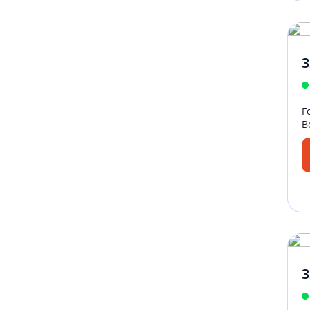
3
Г
B
3