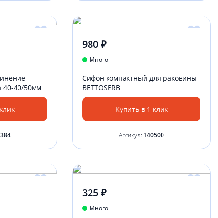
980 ₽
Много
динение
Сифон компактный для раковины
а 40-40/50мм
BETTOSERB
 клик
Купить в 1 клик
5384
Артикул:
140500
325 ₽
Много