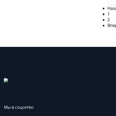
Наз
1
2
Впе
Мы в соцсетях: